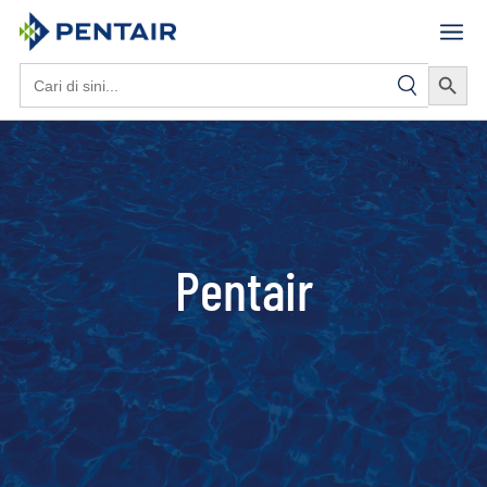
Search Butto
Search
for:
Pentair